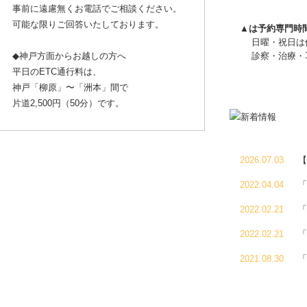
事前に遠慮無くお電話でご相談ください。
可能な限りご回答いたしております。
▲は予約専門時
日曜・祝日は
◆神戸方面からお越しの方へ
診察・治療・
平日のETC通行料は、
神戸「柳原」〜「洲本」間で
片道2,500円（50分）です。
2026.07.03
【
2022.04.04
「
2022.02.21
「
2022.02.21
「
2021.08.30
「