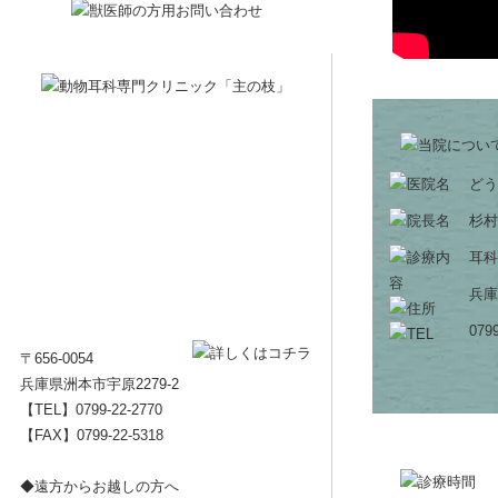
どう
杉村
耳科
兵庫
0799
〒656-0054
兵庫県洲本市宇原2279-2
【TEL】
0799-22-2770
【FAX】0799-22-5318
◆遠方からお越しの方へ