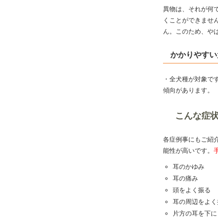
異物は、それが何
くことができませ
ん。このため、や
かかりやすい
・全犬種が対象で
傾向があります。
こんな症
各症例事にもご紹
能性が高いです。
耳のかゆみ
耳の痛み
頭をよく振る
耳の周辺をよく
片方の耳を下に