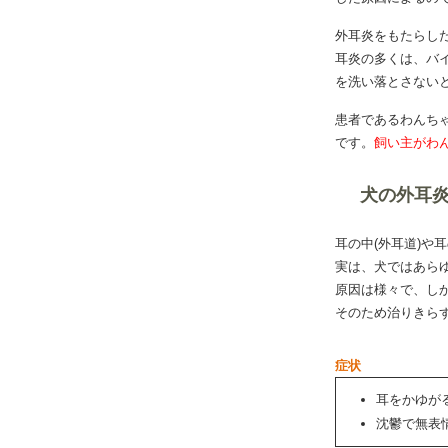
外耳炎をもたらし
耳炎の多くは、バ
を洗い落とさない
患者であるわんち
です。
飼い主がわ
犬の外耳
耳の中(外耳道)や
実は、犬ではあら
原因は様々で、し
そのため治りきら
症状
耳をかゆが
沈鬱で無表