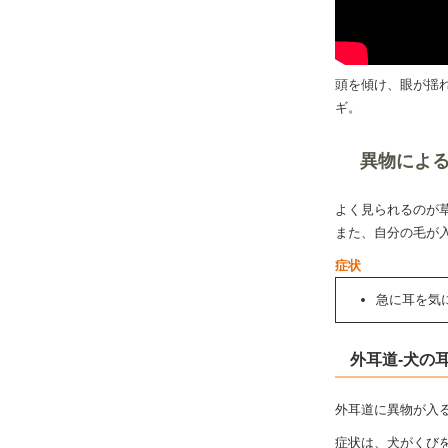
頭を傾け、眼が揺
ギ
異物によ
よく見られるのが
また、自分の毛が
症状
急に耳を気
外耳道-犬の
外耳道に異物が入
症状は、犬がくび