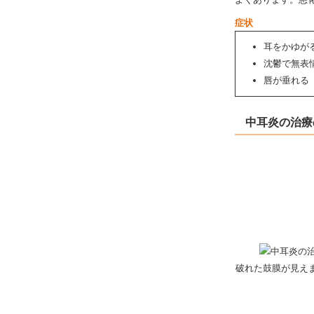
症状
耳をかゆが
沈鬱で無表
唇が垂れる
中耳炎の治療
破れた鼓膜が