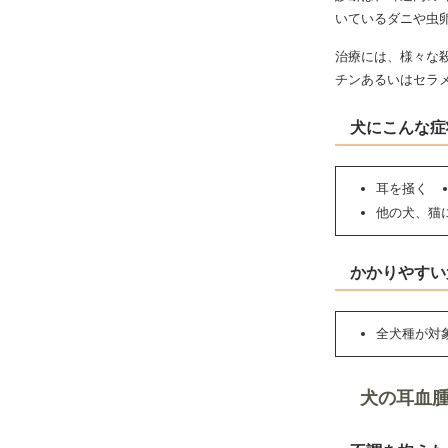
いているダニや虫
治療には、様々な
チンあるいはセラ
犬にこんな症
耳を掻く
他の犬、猫
かかりやすい
全犬種が対
犬の耳血