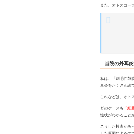
また、オトスコー
当院の外耳炎
私は、「刺毛性鼓
耳炎をたくさん診
これなどは、オト
どのケースも
「細
性状がわかること
こうした検査があ
した原因によるの