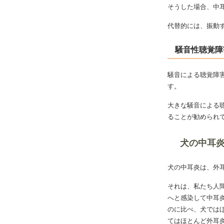
そうした場合、中
代替的には、振動
騒音性聴覚障
騒音による聴覚障
す。
大きな騒音による
ることが勧められ
犬の中耳
犬の中耳炎は、外
それは、私たち人
へと感染して中耳
のに比べ、犬では
てはほとんど外耳