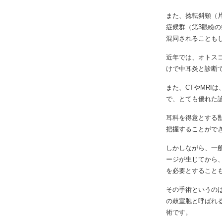
また、捻転斜頸（
症候群（第3眼瞼
混同されることも
近年では、オトス
けで中耳炎と診断
また、CTやMRI
で、とても優れた
耳科を得意とする
把握することがで
しかしながら、一
ージが生じてから
を必要とすること
その手術というの
の鼓室胞と呼ばれ
術です。