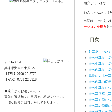
紹介しています。
わんちゃんたちは
当院は、それを少
ーションを得る
お
目次
外耳炎について
犬の外耳炎 症
〒656-0054
犬の中耳炎 症
兵庫県洲本市宇原2279-2
犬の内耳炎 症
【TEL】
0799-22-2770
異物による外耳
【FAX】0799-22-5318
犬の内耳の疾患
犬の中耳炎につ
◆遠方からお越しの方へ
犬の耳疥癬（耳
事前に遠慮無くお電話でご相談ください。
犬の耳血腫につ
可能な限りご回答いたしております。
犬の耳の腫瘍に
犬の外耳道の異