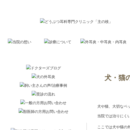
犬・猫
犬や猫、大切なペ
当院では治りにく
ここでは犬や猫の