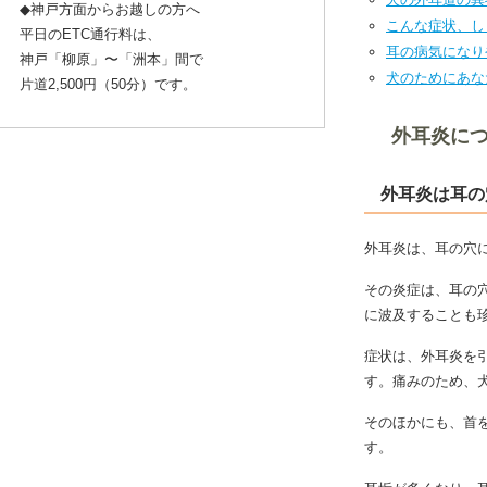
◆神戸方面からお越しの方へ
こんな症状、し
平日のETC通行料は、
耳の病気になり
神戸「柳原」〜「洲本」間で
犬のためにあな
片道2,500円（50分）です。
外耳炎に
外耳炎は耳の
外耳炎は、耳の穴
その炎症は、耳の
に波及することも
症状は、外耳炎を
す。痛みのため、
そのほかにも、首
す。