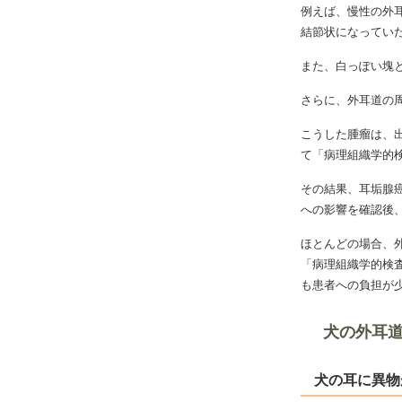
例えば、慢性の外
結節状になってい
また、白っぽい塊
さらに、外耳道の
こうした腫瘤は、
て「病理組織学的検
その結果、耳垢腺
への影響を確認後
ほとんどの場合、
「病理組織学的検
も患者への負担が
犬の外耳
犬の耳に異物