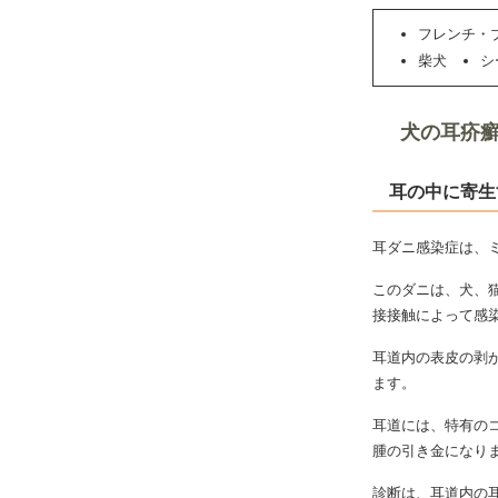
フレンチ・
柴犬
シ
犬の耳疥
耳の中に寄生
耳ダニ感染症は、
このダニは、犬、
接接触によって感
耳道内の表皮の剥
ます。
耳道には、特有の
腫の引き金になり
診断は、耳道内の