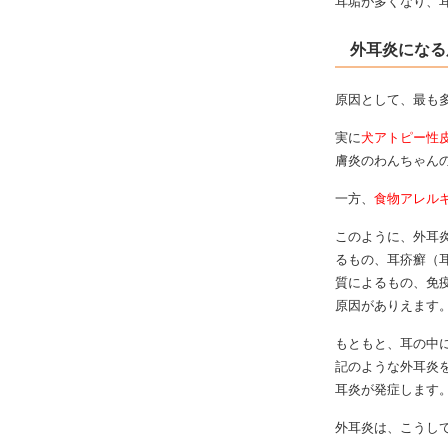
耳垢が多くなり、
外耳炎になる
原因として、最も
実に
犬アトピー性
膚炎のわんちゃん
一方、
食物アレル
このように、外耳
るもの、耳疥癬（
質によるもの、免
原因がありえます
もともと、耳の中
記のような外耳炎
耳炎が発症します
外耳炎は、こうし