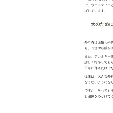
で、ウェスティー
ばれています。
犬のため
外耳炎は慢性化や
り、耳道や鼓膜が
また、アレルギー
詳しく指導してもら
正確に耳道だけで
従来は、大きな外
なくないようにな
ですが、それでも
と治療を心がけて