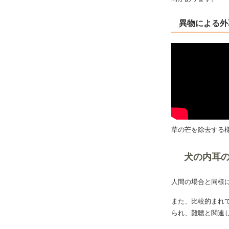
異物による外
草の芒を除去する
犬の内耳
人間の場合と同様
また、比較的まれ
られ、難聴と関連