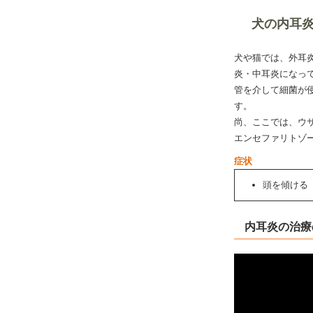
犬の内耳
犬や猫では、外耳
炎・中耳炎になっ
管を介して細菌が
す。
尚、ここでは、ウ
エンセファリトゾ
症状
頭を傾ける
内耳炎の治療