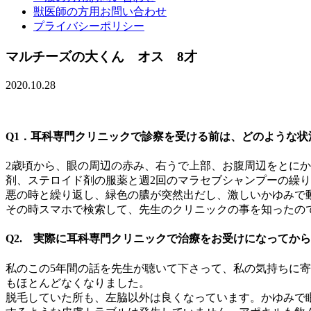
獣医師の方用お問い合わせ
プライバシーポリシー
マルチーズの大くん オス 8才
2020.10.28
Q1．耳科専門クリニックで診察を受ける前は、どのような状
2歳頃から、眼の周辺の赤み、右うで上部、お腹周辺をとに
剤、ステロイド剤の服薬と週2回のマラセブシャンプーの繰
悪の時と繰り返し、緑色の膿が突然出だし、激しいかゆみで
その時スマホで検索して、先生のクリニックの事を知ったので
Q2. 実際に耳科専門クリニックで治療をお受けになってか
私のこの5年間の話を先生が聴いて下さって、私の気持ちに
もほとんどなくなりました。
脱毛していた所も、左脇以外は良くなっています。かゆみで