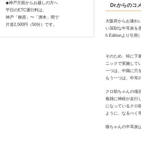
◆神戸方面からお越しの方へ
Dr.からのコ
平日のETC通行料は、
神戸「柳原」〜「洲本」間で
大阪府からお連れ
片道2,500円（50分）です。
い深刻な中耳炎を患っていま
h Editionよ
そのため、特に下
ニックで実施して
一つは、中隔に穴
もう一つは、中耳
クロ助ちゃんの場
複雑に神経が走行
になっているクロ
ように、なるべく
猫ちゃんの中耳炎